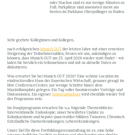
oder Stachus sind es nur wenige Minuten zu
Fuß. Parkplätze sind ansonsten meist am
besten im Parkhaus Oberpollinger zu finden.
Sehr geehrte Kolleginnen und Kollegen,
nach erfolgreichen
Munich GUT
der letzten Jahre mit einer erneuten
Steigerung der Teilnehmerzahlen, freuen wir uns, ankündigen zu
können, dass Munich GUT am 25. April 2026 wieder statt findet - wir
laden Sie herzlich ein teilzunehmen und mit us aktuelle Daten zu
diskutieren.
Was erwartet Sie bei Munich GUT 2026? Eine schöne Location im
eindrucksvollen Haus der Bayerischen Wirtschaft, genauer gesagt im
hbw ConferenceCenter, nur wenige Schritte hinter dem
Maximiliansplatz gelegen. Ein Tag voller faszinierender Vorträge und
Diskussionen. Ein eigener
Sonographiekurs
wird ebenfalls wieder Teil
des Programms sein.
Im Hauptprogramm erwarten Sie u.a. folgende Themenblöcke:
Interventionelle Endoskopie; unser bewährtes Update zu
Kolonkarzinom und hepato-pancreatiko-biliären Tumoren; Chronisch
Entzündliche Darmerkrankungen; Lebererkrankungen.
Unser Ziel für diese Fortbildungsveranstaltung ist es, eine hohe
wissenschaftliche Qualität zu bieten und gleichzeitig eine direkte