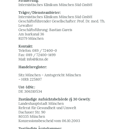
Firmierung:
Internistisches Klinikum München Süd GmbH
Träger/Diensteanbieter:
Internistisches Klinikum München Süd GmbH
Geschäftsführender Gesellschafter: Prof. Dr. med. Th.
Lewalter
Geschäftsführung: Bastian Gareis
Am Isarkanal 36
81379 München
Kontakt:
Telefon: 089 / 72400-0
Fax: 089 / 72400-1499
Mail: info@ikms.de
Handelsregister:
Sitz München – Amtsgericht München
– HRB 225807
Ust-IdNr.:
DE 306310534
Zuständige Aufsichtsbehörde (§ 30 GewO):
Landeshauptstadt München
Referat für Gesundheit und Umwelt
Dachauer Str. 90
80335 München
Konzessionsbescheid vom 06.10.2003
Zuständige Ärztekammer: