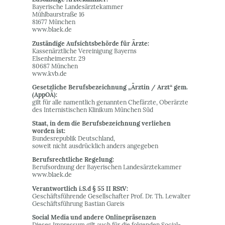
Bayerische Landesärztekammer
Mühlbaurstraße 16
81677 München
www.blaek.de
Zuständige Aufsichtsbehörde für Ärzte:
Kassenärztliche Vereinigung Bayerns
Elsenheimerstr. 29
80687 München
www.kvb.de
Gesetzliche Berufsbezeichnung „Ärztin / Arzt“ gem.
(AppOÄ):
gilt für alle namentlich genannten Chefärzte, Oberärzte
des Internistischen Klinikum München Süd
Staat, in dem die Berufsbezeichnung verliehen
worden ist:
Bundesrepublik Deutschland,
soweit nicht ausdrücklich anders angegeben
Berufsrechtliche Regelung:
Berufsordnung der Bayerischen Landesärztekammer
www.blaek.de
Verantwortlich i.S.d § 55 II RStV:
Geschäftsführende Gesellschafter Prof. Dr. Th. Lewalter
Geschäftsführung Bastian Gareis
Social Media und andere Onlinepräsenzen
Dieses Impressum gilt auch für die folgenden Social-